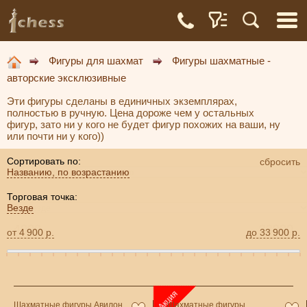
Фигуры для шахмат
Фигуры шахматные -
авторские эксклюзивные
Эти фигуры сделаны в единичных экземплярах,
полностью в ручную. Цена дороже чем у остальных
фигур, зато ни у кого не будет фигур похожих на ваши, ну
или почти ни у кого))
Сортировать по:
сбросить
Названию, по возрастанию
Торговая точка:
Везде
от
4 900
р.
до
33 900
р.
Шахматные фигуры Авилон
Шахматные фигуры