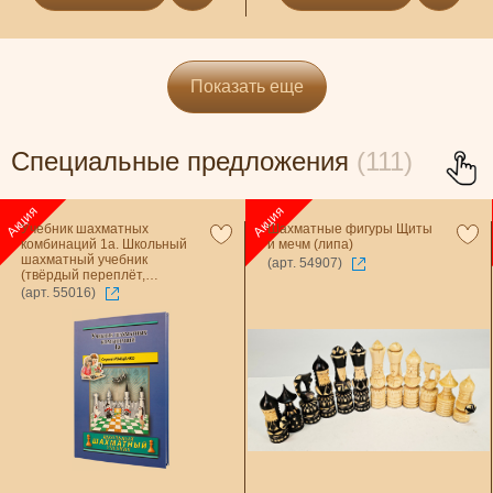
Показать еще
Специальные предложения
(111)
Учебник шахматных
Шахматные фигуры Щиты
комбинаций 1a. Школьный
и мечм (липа)
шахматный учебник
(арт. 54907)
(твёрдый переплёт,
Иващенко)
(арт. 55016)