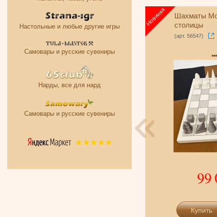
Шахматы Амбассадор
Шахматы Мо
столицы
Настольные и любые другие игры
(арт. 6025)
(арт. 56547)
Самовары и русские сувениры
Нарды, все для нард
Самовары и русские сувениры
11 450
-5%
10 990 р.
99 
Подробнее