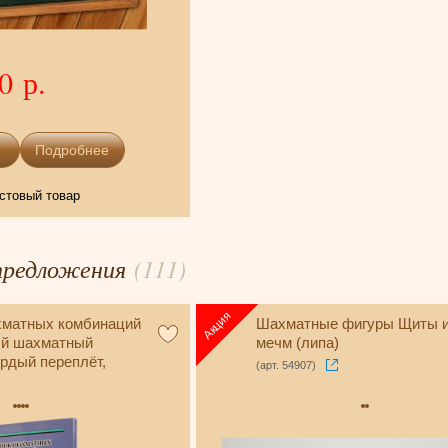
0 р.
Подробнее
стовый товар
предложения
(111)
хматных комбинаций
Шахматные фигуры Щиты 
ый шахматный
мечм (липа)
ёрдый переплёт,
(арт. 54907)