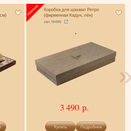
Коробка для шахмат Ретро
см)
(фирменная Кадун, лён)
(арт. 56490)
3 490 р.
е
Подробнее