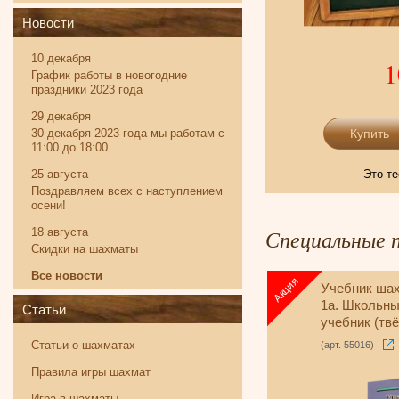
Новости
10 декабря
1
График работы в новогодние
праздники 2023 года
29 декабря
30 декабря 2023 года мы работам с
11:00 до 18:00
25 августа
Это те
Поздравляем всех с наступлением
осени!
Специальные 
18 августа
Скидки на шахматы
Все новости
Учебник ша
1a. Школьн
Статьи
учебник (тв
Иващенко)
Статьи о шахматах
(арт. 55016)
Правила игры шахмат
Игра в шахматы