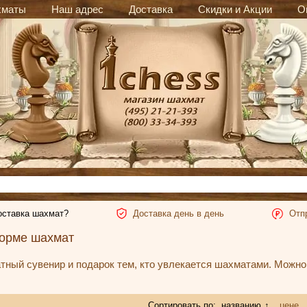
хматы
Наш адрес
Доставка
Скидки и Акции
О
оставка шахмат?
Доставка день в день
Отп
форме шахмат
ный сувенир и подарок тем, кто увлекается шахматами. Можно 
Сортировать по:
названию
↑
цене