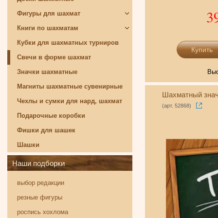
3
Фигуры для шахмат
Книги по шахматам
Кубки для шахматных турниров
Свечи в форме шахмат
Значки шахматные
Выс
Магниты шахматные сувенирные
Шахматный значо
Чехлы и сумки для нард, шахмат
(арт. 52868)
Подарочные коробки
Фишки для шашек
Шашки
Наши подборки
выбор редакции
резные фигуры
роспись хохлома