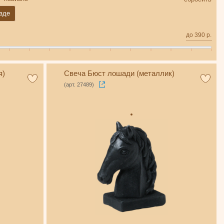
зде
до
390
р.
я)
Свеча Бюст лошади (металлик)
(арт. 27489)