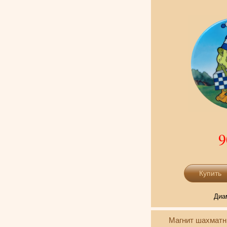
9
Диа
Магнит шахмат