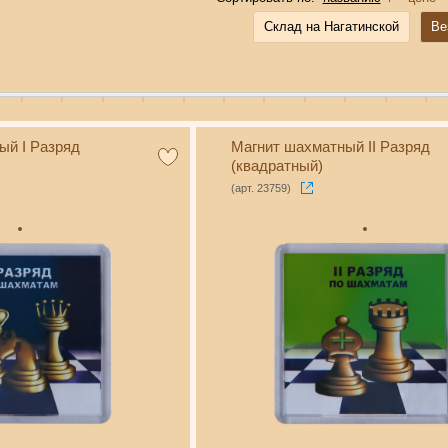
Склад на Нагатинской
Ве
ый I Разряд
Магнит шахматный II Разряд
(квадратный)
(арт. 23759)