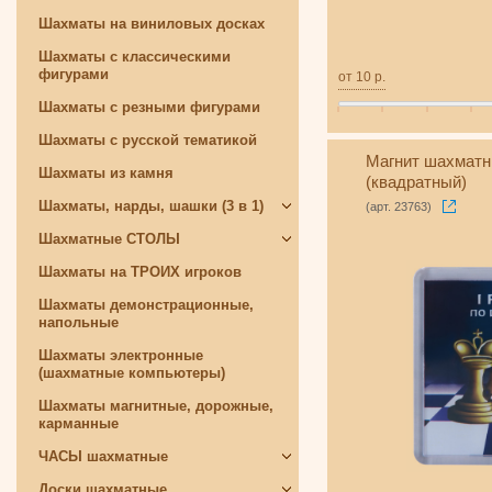
Шахматы на виниловых досках
Шахматы с классическими
фигурами
от
10
р.
Шахматы с резными фигурами
Шахматы с русской тематикой
Магнит шахматн
Шахматы из камня
(квадратный)
Шахматы, нарды, шашки (3 в 1)
(арт. 23763)
Шахматные СТОЛЫ
Шахматы на ТРОИХ игроков
Шахматы демонстрационные,
напольные
Шахматы электронные
(шахматные компьютеры)
Шахматы магнитные, дорожные,
карманные
ЧАСЫ шахматные
Доски шахматные