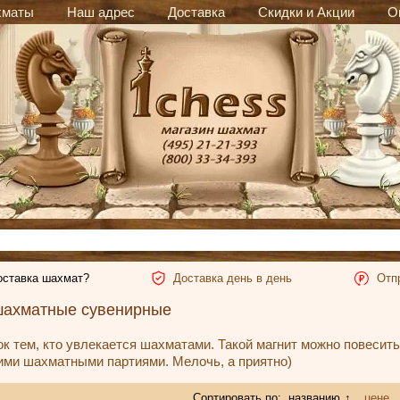
хматы
Наш адрес
Доставка
Скидки и Акции
О
оставка шахмат?
Доставка день в день
Отп
шахматные сувенирные
к тем, кто увлекается шахматами. Такой магнит можно повесить
гими шахматными партиями. Мелочь, а приятно)
Сортировать по:
названию
↑
цене