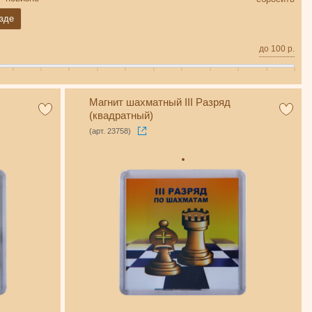
зде
до
100
р.
Магнит шахматный III Разряд
(квадратный)
(арт. 23758)