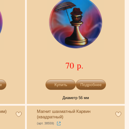
70 р.
е
Подробнее
Диаметр 56 мм
мм)
Магнит шахматный Карвин
(квадратный)
(арт. 38559)