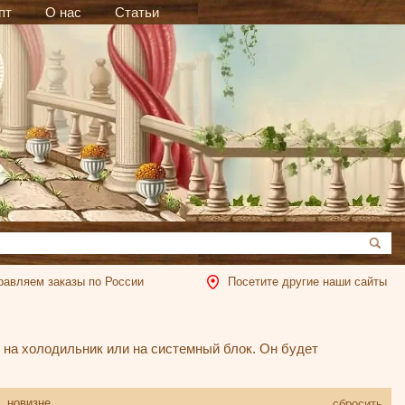
пт
О нас
Статьи
равляем заказы по России
Посетите другие наши сайты
 на холодильник или на системный блок. Он будет
новизне
сбросить