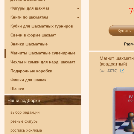
7
Фигуры для шахмат
Книги по шахматам
Кубки для шахматных турниров
Свечи в форме шахмат
Значки шахматные
Разм
Магниты шахматные сувенирные
Магнит шахматн
Чехлы и сумки для нард, шахмат
(квадратный)
Подарочные коробки
(арт. 23760)
Фишки для шашек
Шашки
Наши подборки
выбор редакции
резные фигуры
роспись хохлома