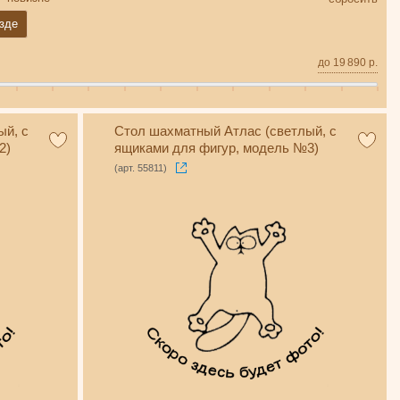
зде
до
19 890
р.
ый, с
Стол шахматный Атлас (светлый, с
2)
ящиками для фигур, модель №3)
(арт. 55811)