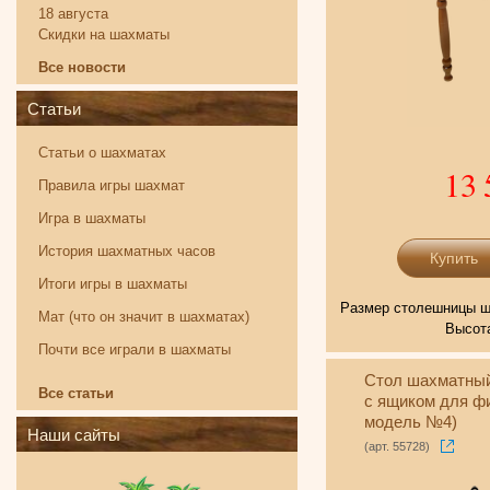
18 августа
Скидки на шахматы
Все новости
Статьи
Статьи о шахматах
13 
Правила игры шахмат
Игра в шахматы
История шахматных часов
Итоги игры в шахматы
Размер столешницы ша
Мат (что он значит в шахматах)
Высота
Почти все играли в шахматы
Стол шахматный
Все статьи
с ящиком для фи
модель №4)
Наши сайты
(арт. 55728)