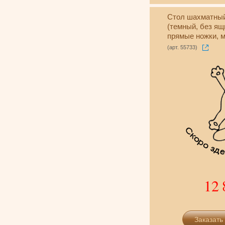
Стол шахматны
(темный, без ящ
прямые ножки, 
(арт. 55733)
12 