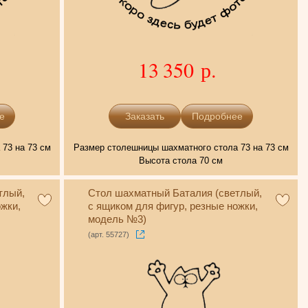
13 350 р.
е
Подробнее
73 на 73 см
Размер столешницы шахматного стола 73 на 73 см
Высота стола 70 см
тлый,
Стол шахматный Баталия (светлый,
жки,
с ящиком для фигур, резные ножки,
модель №3)
(арт. 55727)