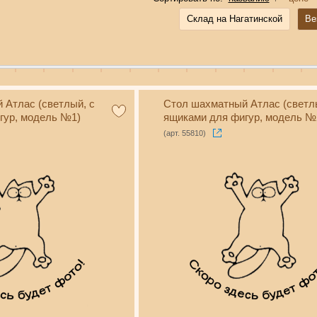
Склад на Нагатинской
Ве
 Атлас (светлый, с
Стол шахматный Атлас (светл
гур, модель №1)
ящиками для фигур, модель №
(арт. 55810)