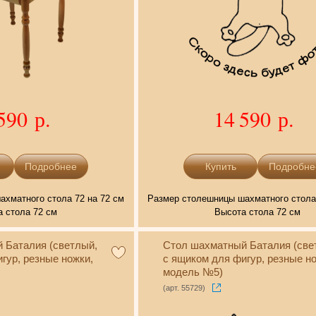
590 р.
14 590 р.
Подробнее
Подробне
хматного стола 72 на 72 см
Размер столешницы шахматного стола 
 стола 72 см
Высота стола 72 см
 Баталия (светлый,
Стол шахматный Баталия (све
гур, резные ножки,
с ящиком для фигур, резные но
модель №5)
(арт. 55729)