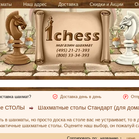
хматы
Наш адрес
Доставка
Скидки и Акции
О
оставка шахмат?
Доставка день в день
Отп
ые СТОЛЫ
Шахматные столы Стандарт (для дома
ь в шахматы, но просто доска на столе вас не устраивает, то в
актичные шахматные столы. Оцените наш выбор, он пожалуй с
Сортировать по:
названию
↑
цене