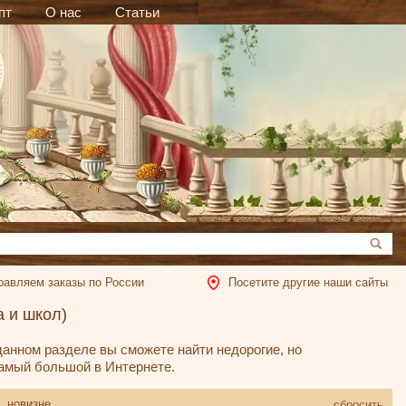
пт
О нас
Статьи
равляем заказы по России
Посетите другие наши сайты
 и школ)
 данном разделе вы сможете найти недорогие, но
амый большой в Интернете.
новизне
сбросить