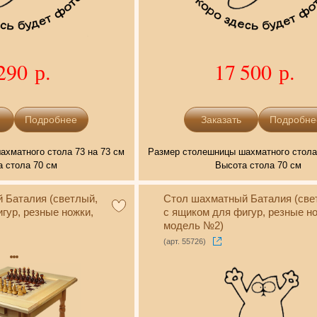
290 р.
17 500 р.
Подробнее
Подробне
хматного стола 73 на 73 см
Размер столешницы шахматного стола 
 стола 70 см
Высота стола 70 см
 Баталия (светлый,
Стол шахматный Баталия (све
гур, резные ножки,
с ящиком для фигур, резные но
модель №2)
(арт. 55726)