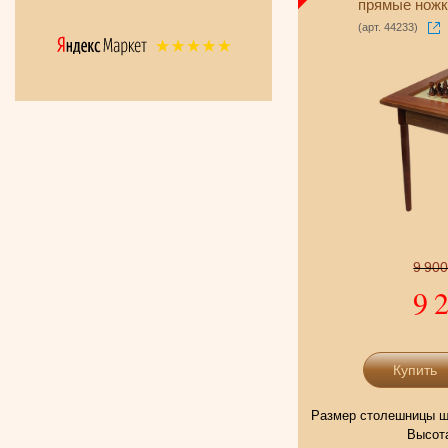
прямые ножк
(арт. 44233)
9 90
9 
Размер столешницы ша
Высота