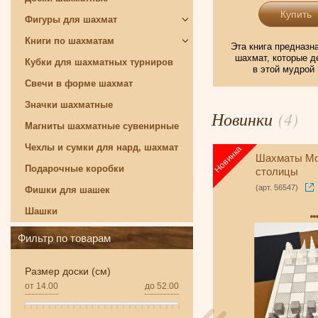
Фигуры для шахмат
Книги по шахматам
Эта книга предназ
шахмат, которые 
Кубки для шахматных турниров
в этой мудрой 
Свечи в форме шахмат
Значки шахматные
Новинки
(4)
Магниты шахматные сувенирные
Чехлы и сумки для нард, шахмат
Шахматы Амбассадор
Шахматы Мо
Подарочные коробки
столицы
(арт. 6025)
(арт. 56547)
Фишки для шашек
Шашки
Фильтр по товарам
Размер доски (см)
от
14.00
до
52.00