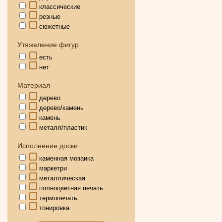
классические
резные
сюжетные
Утяжеление фигур
есть
нет
Материал
дерево
дерево/камень
камень
металл/пластик
Исполнение доски
каменная мозаика
маркетри
металлическая
полноцветная печать
термопечать
тонировка