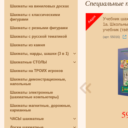
Специальные 
Шахматы на виниловых досках
Шахматы с классическими
Учебник ша
фигурами
1a. Школьн
Шахматы с резными фигурами
учебник (тв
Иващенко)
Шахматы с русской тематикой
(арт. 55016)
Шахматы из камня
Шахматы, нарды, шашки (3 в 1)
Шахматные СТОЛЫ
Шахматы на ТРОИХ игроков
Шахматы демонстрационные,
напольные
Шахматы электронные
(шахматные компьютеры)
Шахматы магнитные, дорожные,
карманные
5
Смотреть больше
ЧАСЫ шахматные
Доски шахматные