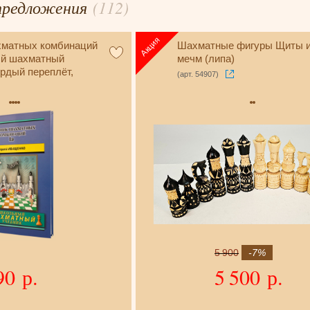
предложения
(112)
хматных комбинаций
Шахматные фигуры Щиты 
ый шахматный
мечм (липа)
ёрдый переплёт,
(арт. 54907)
5 900
-7%
90 р.
5 500 р.