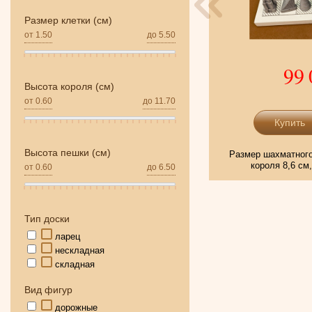
Размер клетки (см)
от
1.50
до
5.50
11 450
-5%
10 990 р.
99 
Высота короля (см)
от
0.60
до
11.70
Подробнее
Высота пешки (см)
ер шахматной доски в сложенном виде 26 на
Размер шахматного
м, высота короля 11 см, высота пешки 5,5 см
короля 8,6 см
от
0.60
до
6.50
Тип доски
ларец
нескладная
складная
Вид фигур
дорожные