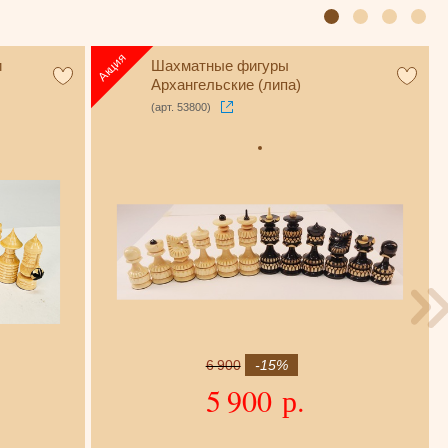
и
Шахматные фигуры
Архангельские (липа)
(арт. 53800)
6 900
-15%
5 900 р.