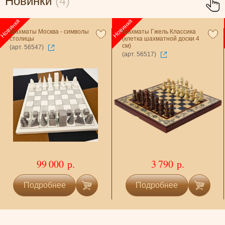
Новинки
(4)
Шахматы Москва - символы
Шахматы Гжель Классика
столицы
(клетка шахматной доски 4
см)
(арт. 56547)
(арт. 56517)
99 000 р.
3 790 р.
Подробнее
Подробнее