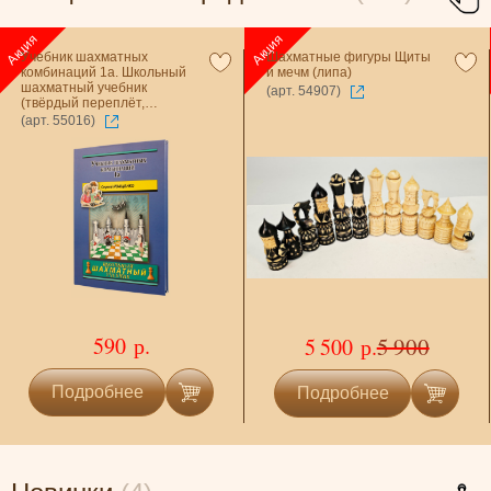
Учебник шахматных
Шахматные фигуры Щиты
комбинаций 1a. Школьный
и мечм (липа)
шахматный учебник
(арт. 54907)
(твёрдый переплёт,
Иващенко)
(арт. 55016)
590 р.
5 900
5 500 р.
Подробнее
Подробнее