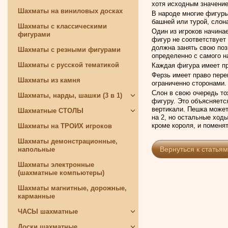
хотя исходным значением 
Шахматы на виниловых досках
В народе многие фигуры
башней или турой, слон
Шахматы с классическими
Один из игроков начина
фигурами
фигур не соответствует
должна занять свою поз
Шахматы с резными фигурами
определенно с самого 
Шахматы с русской тематикой
Каждая фигура имеет п
Ферзь имеет право пере
Шахматы из камня
ограниченно сторонами.
Слон в свою очередь то
Шахматы, нарды, шашки (3 в 1)
фигуру. Это объясняется
вертикали. Пешка может 
Шахматные СТОЛЫ
на 2, но остальные ходы
кроме короля, и поменя
Шахматы на ТРОИХ игроков
Шахматы демонстрационные,
Вернуться к статьям
напольные
Шахматы электронные
(шахматные компьютеры)
Шахматы магнитные, дорожные,
карманные
ЧАСЫ шахматные
Доски шахматные