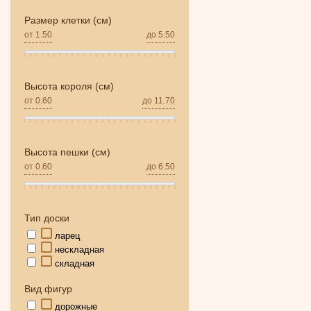
Размер клетки (см)
от
1.50
до
5.50
Высота короля (см)
от
0.60
до
11.70
Высота пешки (см)
от
0.60
до
6.50
Тип доски
ларец
нескладная
складная
Вид фигур
дорожные