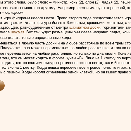
этого слова, было слово – министр, конь (2), слон (2), ладья (2), пешки 
 называют немного по-другому. Например: ферзя именуют королевой, хо
а – офицером.
ет игру фигурами белого цвета. Право второго хода предоставляется игр
 этим цветам. Белые фигуры бывают бежевыми, красными, желтыми, а ч
ицию. Две, равноудаленные от центра
шахматной доски
, горизонтали з
начала
шахмат
. Вот так будут размещены они слева направо: ладья, конь,
раво делать только определенные ходы.
мещаться в любую часть доски и на любое расстояние по всем трем сто
 Получается, она может перемещаться на любое расстояние, и только по
же перемещается на любые расстояния, но только по диагонали. Конь 
 тем, что он может ходить в форме буквы «Г». Либо на 1 клетку по верти
ходить, как со взятием фигуры противоположного цвета, так и без него.
 только на 1 клетку. Когда пешка пересечет все игровое поле, то игрок
ть с пешкой. Ходы короля ограничены одной клеткой, но он имеет право 