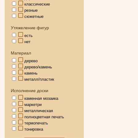
классические
резные
сюжетные
Утяжеление фигур
есть
нет
Материал
дерево
дерево/камень
камень
металл/пластик
Исполнение доски
каменная мозаика
маркетри
металлическая
полноцветная печать
термопечать
тонировка