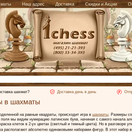
хматы
Наш адрес
Доставка
Скидки и Акции
О
оставка шахмат?
Доставка день в день
Отп
ы в шахматы
поделенной на равные квадраты, происходит игра в
шахматы
. Размеры со
и поля мы видим нумерацию латинских букв, начиная с самого начала алф
краска клеток в 2-ух цветах (светлый и темный цвета). Но в разговоре у
ока располагают абсолютно одинаковыми наборами фигур. В этот набор вх