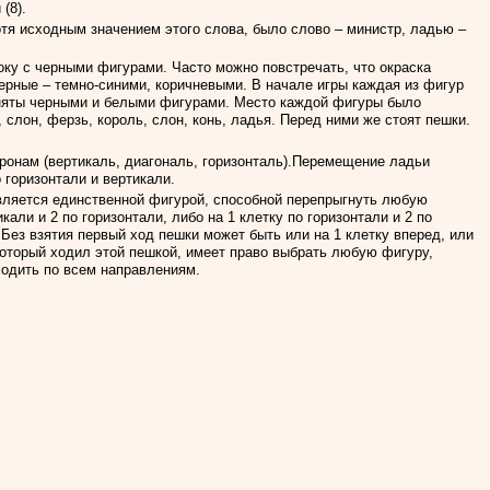
(8).
тя исходным значением этого слова, было слово – министр, ладью –
оку с черными фигурами. Часто можно повстречать, что окраска
ерные – темно-синими, коричневыми. В начале игры каждая из фигур
аняты черными и белыми фигурами. Место каждой фигуры было
 слон, ферзь, король, слон, конь, ладья. Перед ними же стоят пешки.
ронам (вертикаль, диагональ, горизонталь).Перемещение ладьи
 горизонтали и вертикали.
является единственной фигурой, способной перепрыгнуть любую
кали и 2 по горизонтали, либо на 1 клетку по горизонтали и 2 по
 Без взятия первый ход пешки может быть или на 1 клетку вперед, или
, который ходил этой пешкой, имеет право выбрать любую фигуру,
ходить по всем направлениям.