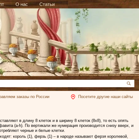
пт
О нас
Статьи
равляем заказы по России
Посетите другие наши сайты
ставляют в длину 8 клеток и в ширину 8 клеток (8x8), то есть опять
авита (a-h). По вертикали же нумерация производится снизу вверх, и
потребляют черные и белые клетки.
одят: король (1), ферзь (1) – в народе называют ферзя королевой,