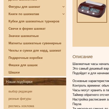
Фигуры для шахмат
Книги по шахматам
Кубки для шахматных турниров
Свечи в форме шахмат
Значки шахматные
Магниты шахматные сувенирные
Чехлы и сумки для нард, шахмат
Описание
Подарочные коробки
Шахматные часы началь
Фишки для шашек
Это самый дешевый вар
Шашки
Подойдет и для начина
Основные характеристик
Наши подборки
Контроль времени: обыч
Часы могут хранить в п
выбор редакции
Таймер обратного отсче
резные фигуры
Настройка расписания 
Пауза
роспись хохлома
За несколько секунд до