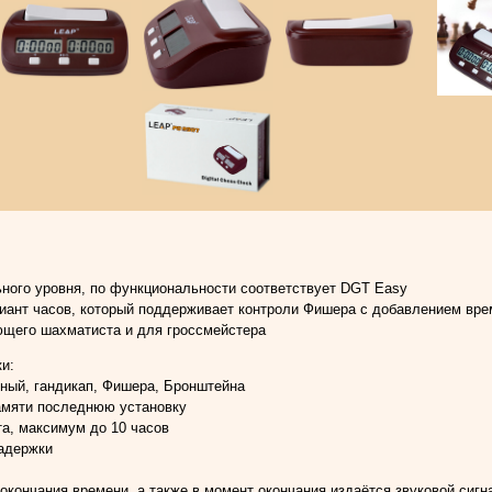
ного уровня, по функциональности соответствует DGT Easy
иант часов, который поддерживает контроли Фишера с добавлением вре
ющего шахматиста и для гроссмейстера
и:
ный, гандикап, Фишера, Бронштейна
амяти последнюю установку
та, максимум до 10 часов
задержки
 окончания времени, а также в момент окончания издаётся звуковой сигн