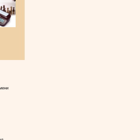
мени
ал