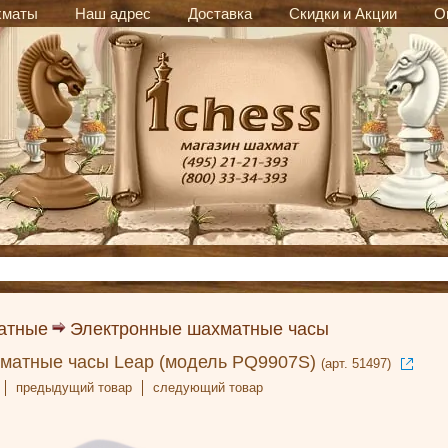
хматы
Наш адрес
Доставка
Скидки и Акции
О
атные
Электронные шахматные часы
матные часы Leap (модель PQ9907S)
(арт. 51497)
предыдущий товар
следующий товар