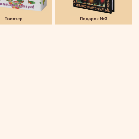
Твистер
Подарок №3