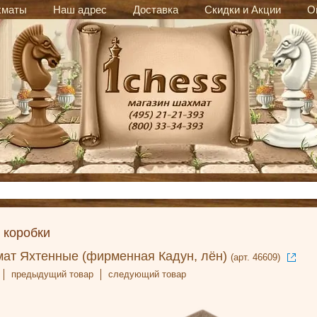
хматы
Наш адрес
Доставка
Скидки и Акции
О
 коробки
мат Яхтенные (фирменная Кадун, лён)
(арт. 46609)
предыдущий товар
следующий товар