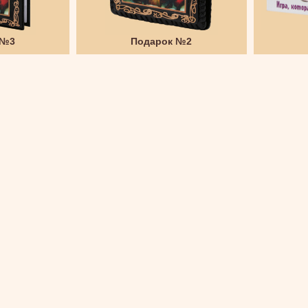
 №3
Подарок №2