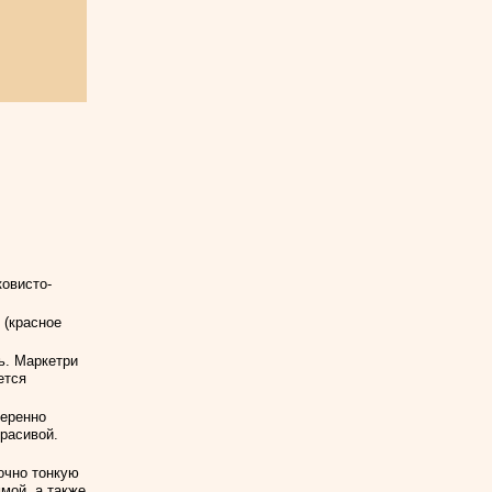
ковисто-
 (красное
ь. Маркетри
ется
меренно
расивой.
очно тонкую
мой, а также