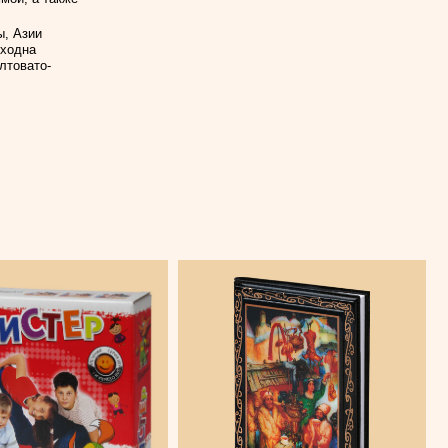
ы, Азии
сходна
лтовато-