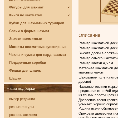
Фигуры для шахмат
Книги по шахматам
Кубки для шахматных турниров
Свечи в форме шахмат
Описание
Значки шахматные
Размер шахматной доски
Магниты шахматные сувенирные
Размер шахматной доски
Высота доски в сложенн
Чехлы и сумки для нард, шахмат
Размер самого шахматно
Подарочные коробки
Размер клетки 4,5 см
Материал шахматной дос
Фишки для шашек
матовым лаком.
Шахматное поле изготов
Шашки
дерево)
Название техники марке
Наши подборки
представляет собой оди
из тонких пластин разн
выбор редакции
Древесина ясеня крепка
усыхает, хорошо обраба
резные фигуры
Родина ясеня обыкновен
Ореховая древесина тяж
роспись хохлома
резьбу практически во 