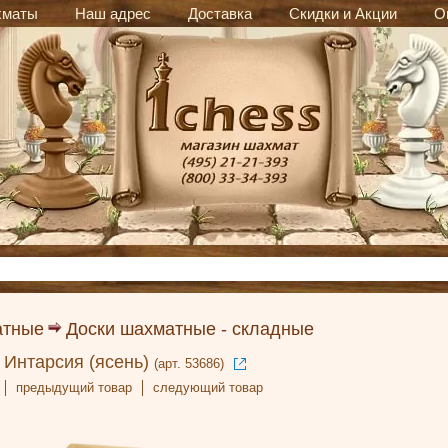
хматы
Наш адрес
Доставка
Скидки и Акции
О
атные
Доски шахматные - складные
Интарсия (ясень)
(арт. 53686)
предыдущий товар
следующий товар