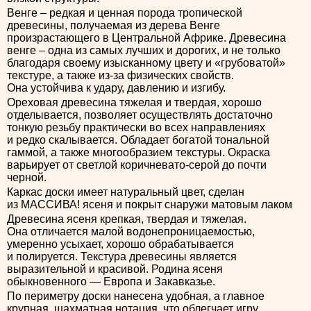
Венге – редкая и ценная порода тропической
древесины, получаемая из дерева Венге
произрастающего в Центральной Африке. Древесина
венге – одна из самых лучших и дорогих, и не только
благодаря своему изысканному цвету и «грубоватой»
текстуре, а также из-за физических свойств.
Она устойчива к удару, давлению и изгибу.
Ореховая древесина тяжелая и твердая, хорошо
отделывается, позволяет осуществлять достаточно
тонкую резьбу практически во всех направлениях
и редко скалывается. Обладает богатой тональной
гаммой, а также многообразием текстуры. Окраска
варьирует от светлой коричневато-серой до почти
черной.
Каркас доски имеет натуральный цвет, сделан
из МАССИВА! ясеня и покрыт снаружи матовым лаком
Древесина ясеня крепкая, твердая и тяжелая.
Она отличается малой водонепроницаемостью,
умеренно усыхает, хорошо обрабатывается
и полируется. Текстура древесины является
выразительной и красивой. Родина ясеня
обыкновенного — Европа и Закавказье.
По периметру доски нанесена удобная, а главное
крупная, шахматная нотация, что облегчает игру