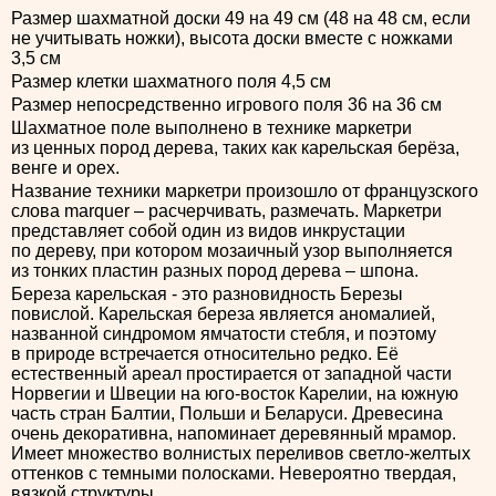
Размер шахматной доски 49 на 49 см (48 на 48 см, если
не учитывать ножки), высота доски вместе с ножками
3,5 см
Размер клетки шахматного поля 4,5 см
Размер непосредственно игрового поля 36 на 36 см
Шахматное поле выполнено в технике маркетри
из ценных пород дерева, таких как карельская берёза,
венге и орех.
Название техники маркетри произошло от французского
слова marquer – расчерчивать, размечать. Маркетри
представляет собой один из видов инкрустации
по дереву, при котором мозаичный узор выполняется
из тонких пластин разных пород дерева – шпона.
Береза карельская - это разновидность Березы
повислой. Карельская береза является аномалией,
названной синдромом ямчатости стебля, и поэтому
в природе встречается относительно редко. Её
естественный ареал простирается от западной части
Норвегии и Швеции на юго-восток Карелии, на южную
часть стран Балтии, Польши и Беларуси. Древесина
очень декоративна, напоминает деревянный мрамор.
Имеет множество волнистых переливов светло-желтых
оттенков с темными полосками. Невероятно твердая,
вязкой структуры.