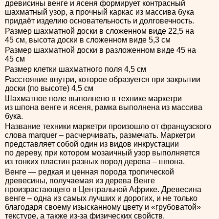
древисины венге и ясеня формирует контрасный
шахматный узор, а прочный каркас из массива бука
придаёт изделию основательность и долговечность.
Размер шахматной доски в сложенном виде 22,5 на
45 см, высота доски в сложенном виде 5,3 см
Размер шахматной доски в разложенном виде 45 на
45 см
Размер клетки шахматного поля 4,5 см
Расстояние внутри, которое образуется при закрытии
доски (по высоте) 4,5 см
Шахматное поле выполнено в технике маркетри
из шпона венге и ясеня, рамка выполнена из массива
бука.
Название техники маркетри произошло от французского
слова marquer – расчерчивать, размечать. Маркетри
представляет собой один из видов инкрустации
по дереву, при котором мозаичный узор выполняется
из тонких пластин разных пород дерева – шпона.
Венге — редкая и ценная порода тропической
древесины, получаемая из дерева Венге
произрастающего в Центральной Африке. Древесина
венге – одна из самых лучших и дорогих, и не только
благодаря своему изысканному цвету и «грубоватой»
текстуре, а также из-за физических свойств.