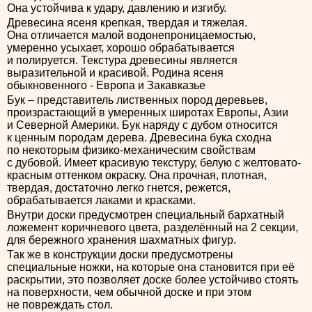
Она устойчива к удару, давлению и изгибу.
Древесина ясеня крепкая, твердая и тяжелая.
Она отличается малой водонепроницаемостью,
умеренно усыхает, хорошо обрабатывается
и полируется. Текстура древесины является
выразительной и красивой. Родина ясеня
обыкновенного - Европа и Закавказье
Бук – представитель лиственных пород деревьев,
произрастающий в умеренных широтах Европы, Азии
и Северной Америки. Бук наряду с дубом относится
к ценным породам дерева. Древесина бука сходна
по некоторым физико-механическим свойствам
с дубовой. Имеет красивую текстуру, белую с желтовато-
красным оттенком окраску. Она прочная, плотная,
твердая, достаточно легко гнется, режется,
обрабатывается лаками и красками.
Внутри доски предусмотрен специальный бархатный
ложемент коричневого цвета, разделённый на 2 секции,
для бережного хранения шахматных фигур.
Так же в конструкции доски предусмотрены
специальные ножки, на которые она становится при её
раскрытии, это позволяет доске более устойчиво стоять
на поверхности, чем обычной доске и при этом
не повреждать стол.