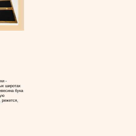
ки -
ных широтах
евесина бука
лую
, режется,