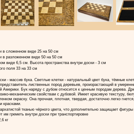
 в сложенном виде 25 на 50 см
 в разложенном виде 50 на 50 см
ом виде 6,5 см. Высота пространства внутри доски - 3 см
го поля 33 на 33 см
ки - массив бука. Светлые клетки - натуральный цвет бука, тёмные клет
 представитель лиственных пород деревьев, произрастающий в умерен
й Америки. Бук наряду с дубом относится к ценным породам дерева. Др
зико-механическим свойствам с дубовой. Имеет красивую текстуру, бе
енком окраску. Она прочная, плотная, твердая, достаточно легко гнется
и красками.
бархатистой тканью чёрного цвета, что дополнительно защищает фигуры
ёт им греметь внутри доски при транспортировке
,6 кг