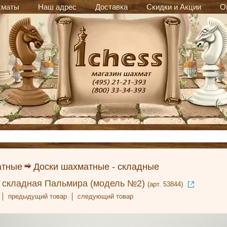
хматы
Наш адрес
Доставка
Скидки и Акции
О
атные
Доски шахматные - складные
 складная Пальмира (модель №2)
(арт. 53844)
предыдущий товар
следующий товар