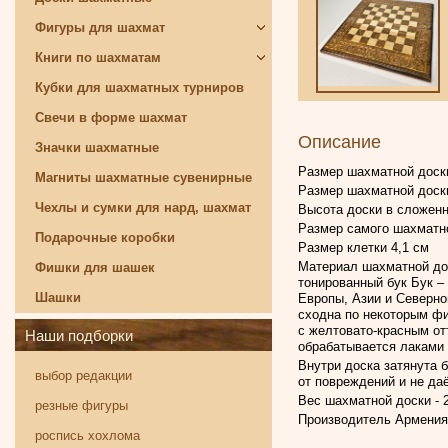
Фигуры для шахмат
Книги по шахматам
Кубки для шахматных турниров
Свечи в форме шахмат
Описание
Значки шахматные
Размер шахматной доски
Магниты шахматные сувенирные
Размер шахматной доски
Чехлы и сумки для нард, шахмат
Высота доски в сложенн
Размер самого шахматно
Подарочные коробки
Размер клетки 4,1 см
Материал шахматной дос
Фишки для шашек
тонированный бук Бук –
Шашки
Европы, Азии и Северно
сходна по некоторым фи
с желтовато-красным отт
Наши подборки
обрабатывается лаками 
Внутри доска затянута 
выбор редакции
от повреждений и не да
Вес шахматной доски - 2
резные фигуры
Производитель Армения
роспись хохлома