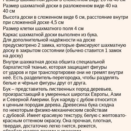
Размер шахматной доски в разложенном виде 40 на
40 см
Высота доски в сложенном виде 6 см, расстояние внутри
при сложенной доске 4,5 см
Размер клетки шахматного поля 4 см
Каркас шахматной доски выполнен из бука.
Для дополнительной надёжности на доске
предусмотрено 2 замка, которые фиксируют шахматную
доску в закрытом состоянии (обычно ставится 1 замок
на доску)
Внутри шахматная доска обшита специальной
бархатистой тканью, которая защищает фигуры
от ударов и при транспортировке они не гремят внутри
неё. Есть разделитель-перегородка, чтобы разделять
белые и чёрные фигуры друг от друга.
Бук – представитель лиственных пород деревьев,
произрастающий в умеренных широтах Европы, Азии
и Северной Америки. Бук наряду с дубом относится
к ценным породам дерева. Древесина бука сходна
по некоторым физико-механическим свойствам
с дубовой. Имеет красивую текстуру, белую с желтовато-
красным оттенком окраску. Она прочная, плотная,
твердая, достаточно легко гнется, режется,