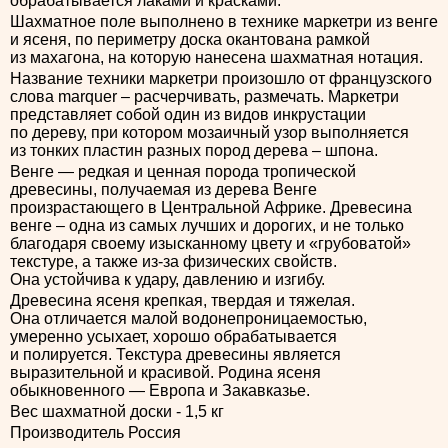
обрабатывается лаками и красками.
Шахматное поле выполнено в технике маркетри из венге
и ясеня, по периметру доска окантована рамкой
из махагона, на которую нанесена шахматная нотация.
Название техники маркетри произошло от французского
слова marquer – расчерчивать, размечать. Маркетри
представляет собой один из видов инкрустации
по дереву, при котором мозаичный узор выполняется
из тонких пластин разных пород дерева – шпона.
Венге — редкая и ценная порода тропической
древесины, получаемая из дерева Венге
произрастающего в Центральной Африке. Древесина
венге – одна из самых лучших и дорогих, и не только
благодаря своему изысканному цвету и «грубоватой»
текстуре, а также из-за физических свойств.
Она устойчива к удару, давлению и изгибу.
Древесина ясеня крепкая, твердая и тяжелая.
Она отличается малой водонепроницаемостью,
умеренно усыхает, хорошо обрабатывается
и полируется. Текстура древесины является
выразительной и красивой. Родина ясеня
обыкновенного — Европа и Закавказье.
Вес шахматной доски - 1,5 кг
Производитель Россия