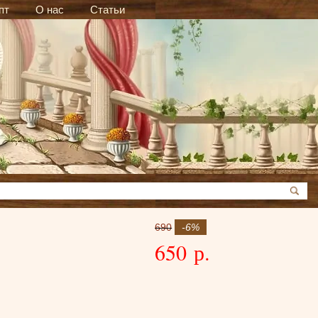
пт
О нас
Статьи
690
-6%
650 р.