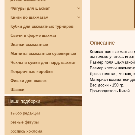
Фигуры для шахмат
Книги по шахматам
Кубки для шахматных турниров
Свечи в форме шахмат
Описание
Значки шахматные
Компактная шахматная д
Магниты шахматные сувенирные
вы только учитесь игра
Размер поля шахматной 
Чехлы и сумки для нард, шахмат
Размер клетки шахматно
Подарочные коробки
Доска толстая, мягкая, 
Материал шахматной дос
Фишки для шашек
Вес доски - 150 гр.
Шашки
Производитель Китай
Наши подборки
выбор редакции
резные фигуры
роспись хохлома