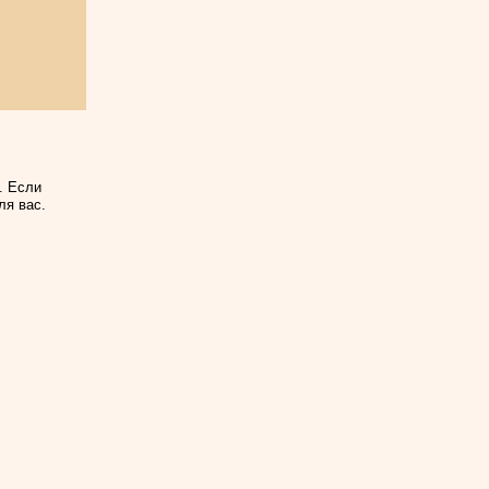
. Если
ля вас.