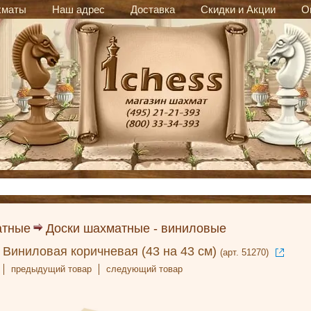
хматы
Наш адрес
Доставка
Скидки и Акции
О
атные
Доски шахматные - виниловые
Виниловая коричневая (43 на 43 см)
(арт. 51270)
предыдущий товар
следующий товар