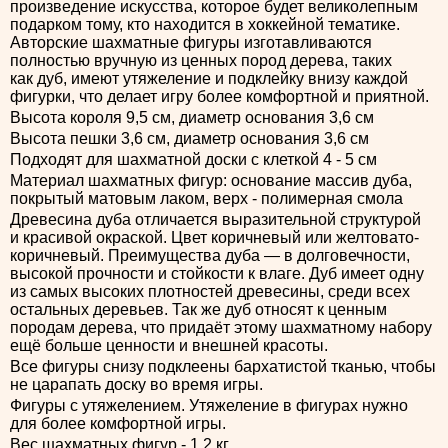
произведение искусства, которое будет великолепным
подарком тому, кто находится в хоккейной тематике.
Авторские шахматные фигуры изготавливаются
полностью вручную из ценных пород дерева, таких
как дуб, имеют утяжеление и подклейку внизу каждой
фигурки, что делает игру более комфортной и приятной.
Высота короля 9,5 см, диаметр основания 3,6 см
Высота пешки 3,6 см, диаметр основания 3,6 см
Подходят для шахматной доски с клеткой 4 - 5 см
Материал шахматных фигур: основание массив дуба,
покрытый матовым лаком, верх - полимерная смола
Древесина дуба отличается выразительной структурой
и красивой окраской. Цвет коричневый или желтовато-
коричневый. Преимущества дуба — в долговечности,
высокой прочности и стойкости к влаге. Дуб имеет одну
из самых высоких плотностей древесины, среди всех
остальных деревьев. Так же дуб относят к ценным
породам дерева, что придаёт этому шахматному набору
ещё больше ценности и внешней красоты.
Все фигуры снизу подклеены бархатистой тканью, чтобы
не царапать доску во время игры.
Фигуры с утяжелением. Утяжеление в фигурах нужно
для более комфортной игры.
Вес шахматных фигур - 1,2 кг