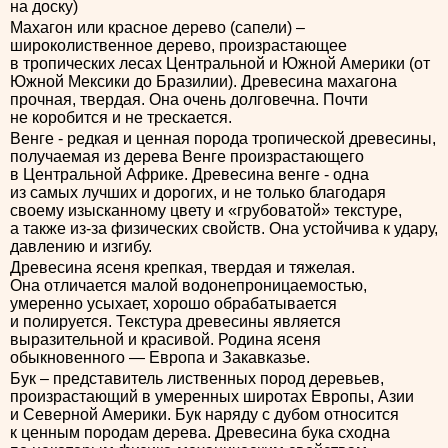
на доску)
Махагон или красное дерево (сапели) –
широколиственное дерево, произрастающее
в тропических лесах Центральной и Южной Америки (от
Южной Мексики до Бразилии). Древесина махагона
прочная, твердая. Она очень долговечна. Почти
не коробится и не трескается.
Венге - редкая и ценная порода тропической древесины,
получаемая из дерева Венге произрастающего
в Центральной Африке. Древесина венге - одна
из самых лучших и дорогих, и не только благодаря
своему изысканному цвету и «грубоватой» текстуре,
а также из-за физических свойств. Она устойчива к удару,
давлению и изгибу.
Древесина ясеня крепкая, твердая и тяжелая.
Она отличается малой водонепроницаемостью,
умеренно усыхает, хорошо обрабатывается
и полируется. Текстура древесины является
выразительной и красивой. Родина ясеня
обыкновенного — Европа и Закавказье.
Бук – представитель лиственных пород деревьев,
произрастающий в умеренных широтах Европы, Азии
и Северной Америки. Бук наряду с дубом относится
к ценным породам дерева. Древесина бука сходна