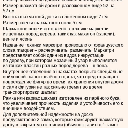
Размер шахматной доски в разложенном виде 52 на
52 см
Высота шахматной доски в сложенном виде 7 см
Размер клетки шахматного поля 5 см
Шахматное поле изготовлено в технике маркетри
из ценных пород дерева, таких как махагон (сапели),
венге и ясень
Название техники маркетри произошло от французского
слова marquer – расчерчивать, размечать. Маркетри
представляет собой один из видов инкрустации
по дереву, при котором мозаичный узор выполняется
из тонких пластин разных пород дерева – шпона.
Внутреннее отделение в шахматах покрыто специально
войлочной тканью зелёного цвета, что предотвращает
повреждение фигур во время их хранения внутри доски
и сами фигурки не так сильно гремят во время
транспортировки шахмат.
Рамка или каркас шахмат изготовлен из парёного бука,
что увеличивает прочность изделия и устойчивость его к
внешним воздействиям.
Для дополнительной надёжности на доске
предусмотрено 2 замка, которые фиксируют шахматную
доску в закрытом состоянии (обычно ставится 1 замок