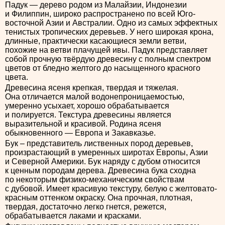
Падук — дерево родом из Малайзии, Индонезии
и Филиппин, широко распространено по всей Юго-
восточной Азии и Австралии. Одно из самых эффектных
тенистых тропических деревьев. У него широкая крона,
длинные, практически касающиеся земли ветви,
похожие на ветви плачущей ивы. Падук представляет
собой прочную твёрдую древесину с полным спектром
цветов от бледно желтого до насыщенного красного
цвета.
Древесина ясеня крепкая, твердая и тяжелая.
Она отличается малой водонепроницаемостью,
умеренно усыхает, хорошо обрабатывается
и полируется. Текстура древесины является
выразительной и красивой. Родина ясеня
обыкновенного — Европа и Закавказье.
Бук – представитель лиственных пород деревьев,
произрастающий в умеренных широтах Европы, Азии
и Северной Америки. Бук наряду с дубом относится
к ценным породам дерева. Древесина бука сходна
по некоторым физико-механическим свойствам
с дубовой. Имеет красивую текстуру, белую с желтовато-
красным оттенком окраску. Она прочная, плотная,
твердая, достаточно легко гнется, режется,
обрабатывается лаками и красками.