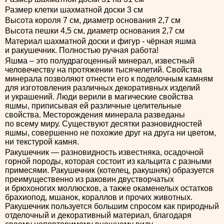
Размер клетки шахматной доски 3 см
Высота короля 7 см, диаметр основания 2,7 см
Высота пешки 4,5 см, диаметр основания 2,7 см
Материал шахматной доски и фигур - чёрная яшма
и ракушечник. Полностью ручная работа!
Яшма – это полудрагоценный минерал, известный
человечеству на протяжении тысячелетий. Свойства
минерала позволяют отнести его к поделочным камням
для изготовления различных декоративных изделий
и украшений. Люди верили в магические свойства
яшмы, приписывая ей различные целительные
свойства. Месторождения минерала разведаны
по всему миру. Существуют десятки разновидностей
яшмы, совершенно не похожие друг на друга ни цветом,
ни текстурой камня.
Ракушечник — разновидность известняка, осадочной
горной породы, которая состоит из кальцита с разными
примесями. Ракушечник (котелец, ракушняк) образуется
преимущественно из раковин двустворчатых
и брюхоногих моллюсков, а также окаменелых остатков
брахиопод, мшанок, кораллов и прочих животных.
Ракушечник пользуется большим спросом как природный
отделочный и декоративный материал, благодаря