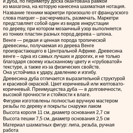
и дуба, по периметру доска окантована рамкой
из махагона, на которую нанесена шахматная нотация.
Название техники маркетри произошло от французского
слова marquer – расчерчивать, размечать. Маркетри
представляет собой один из видов инкрустации
по дереву, при котором мозаичный узор выполняется
из тонких пластин разных пород дерева – шпона.
Венге — редкая и ценная порода тропической
древесины, получаемая из дерева Венге
произрастающего в Центральной Африке. Древесина
венге – одна из самых лучших и дорогих, и не только
благодаря своему изысканному цвету и «грубоватой»
текстуре, а также из-за физических свойств.
Она устойчива к удару, давлению и изгибу.
Древесина дуба отличается выразительной структурой
и красивой окраской. Цвет коричневый или желтовато-
коричневый. Преимущества дуба — в долговечности,
высокой прочности и стойкости к влаге.
Фигурки изготовлены полностью вручную мастером
резьбы по дереву и покрыты снаружи лаком
Высота короля 11 см, диаметр основания 2,7 см
Высота пешки 7,5 см, диаметр основания 2,5 см
Материал шахматных фигур: липа, резьба, ручная
работа