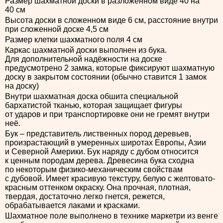
Размер шахматной доски в разложенном виде 40 на
40 см
Высота доски в сложенном виде 6 см, расстояние внутри
при сложенной доске 4,5 см
Размер клетки шахматного поля 4 см
Каркас шахматной доски выполнен из бука.
Для дополнительной надёжности на доске
предусмотрено 2 замка, которые фиксируют шахматную
доску в закрытом состоянии (обычно ставится 1 замок
на доску)
Внутри шахматная доска обшита специальной
бархатистой тканью, которая защищает фигуры
от ударов и при транспортировке они не гремят внутри
неё.
Бук – представитель лиственных пород деревьев,
произрастающий в умеренных широтах Европы, Азии
и Северной Америки. Бук наряду с дубом относится
к ценным породам дерева. Древесина бука сходна
по некоторым физико-механическим свойствам
с дубовой. Имеет красивую текстуру, белую с желтовато-
красным оттенком окраску. Она прочная, плотная,
твердая, достаточно легко гнется, режется,
обрабатывается лаками и красками.
Шахматное поле выполнено в технике маркетри из венге