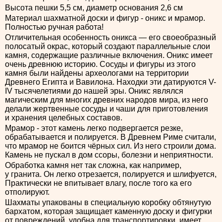
Высота пешки 5,5 см, диаметр основания 2,6 см
Материал шахматной доски и фигур - оникс и мрамор.
Полностью ручная работа!
Отличительная особенность оникса — его своеобразный
полосатый окрас, который создают параллельные слои
камня, содержащие различные включения. Оникс имеет
очень древнюю историю. Сосуды и фигуры из этого
камня были найдены археологами на территории
Древнего Египта и Вавилона. Находки эти датируются V-
IV тысячелетиями до нашей эры. Оникс являлся
магическим для многих древних народов мира, из него
делали жертвенные сосуды и чаши для приготовления
и хранения целебных составов.
Мрамор - этот камень легко подвергается резке,
обрабатывается и полируется. В Древнем Риме считали,
что мрамор не боится чёрных сил. Из него строили дома.
Камень не пускал в дом ссоры, болезни и неприятности.
Обработка камня нет так сложна, как например,
у гранита. Он легко отрезается, полируется и шлифуется,
Практически не впитывает влагу, после того ка его
отполируют.
Шахматы упакованы в специальную коробку обтянутую
бархатом, которая защищает каменную доску и фигурки
от повреждений, удобна для транспортировки, имеет