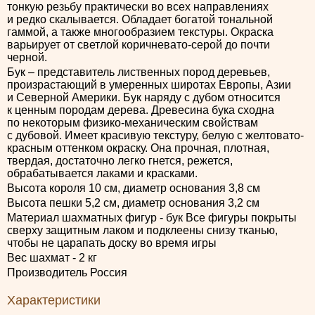
тонкую резьбу практически во всех направлениях
и редко скалывается. Обладает богатой тональной
гаммой, а также многообразием текстуры. Окраска
варьирует от светлой коричневато-серой до почти
черной.
Бук – представитель лиственных пород деревьев,
произрастающий в умеренных широтах Европы, Азии
и Северной Америки. Бук наряду с дубом относится
к ценным породам дерева. Древесина бука сходна
по некоторым физико-механическим свойствам
с дубовой. Имеет красивую текстуру, белую с желтовато-
красным оттенком окраску. Она прочная, плотная,
твердая, достаточно легко гнется, режется,
обрабатывается лаками и красками.
Высота короля 10 см, диаметр основания 3,8 см
Высота пешки 5,2 см, диаметр основания 3,2 см
Материал шахматных фигур - бук Все фигуры покрыты
сверху защитным лаком и подклеены снизу тканью,
чтобы не царапать доску во время игры
Вес шахмат - 2 кг
Производитель Россия
Характеристики