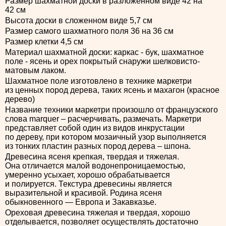
Размер шахматной доски в разложенном виде 42 на
42 см
Высота доски в сложенном виде 5,7 см
Размер самого шахматного поля 36 на 36 см
Размер клетки 4,5 см
Материал шахматной доски: каркас - бук, шахматное
поле - ясень и орех покрытый снаружи шелковисто-
матовым лаком.
Шахматное поле изготовлено в технике маркетри
из ценных пород дерева, таких ясень и махагон (красное
дерево)
Название техники маркетри произошло от французского
слова marquer – расчерчивать, размечать. Маркетри
представляет собой один из видов инкрустации
по дереву, при котором мозаичный узор выполняется
из тонких пластин разных пород дерева – шпона.
Древесина ясеня крепкая, твердая и тяжелая.
Она отличается малой водонепроницаемостью,
умеренно усыхает, хорошо обрабатывается
и полируется. Текстура древесины является
выразительной и красивой. Родина ясеня
обыкновенного — Европа и Закавказье.
Ореховая древесина тяжелая и твердая, хорошо
отделывается, позволяет осуществлять достаточно