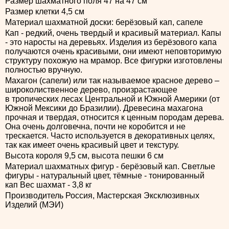
Размер шахматного поля 47 на 47 см
Размер клетки 4,5 см
Материал шахматной доски: берёзовый кап, сапеле
Кап - редкий, очень твердый и красивый материал. Капы
- это наросты на деревьях. Изделия из берёзового капа
получаются очень красивыми, они имеют неповторимую
структуру похожую на мрамор. Все фигурки изготовлены
полностью вручную.
Махагон (сапели) или так называемое красное дерево –
широколиственное дерево, произрастающее
в тропических лесах Центральной и Южной Америки (от
Южной Мексики до Бразилии). Древесина махагона
прочная и твердая, относится к ценным породам дерева.
Она очень долговечна, почти не коробится и не
трескается. Часто используется в декоративных целях,
так как имеет очень красивый цвет и текстуру.
Высота короля 9,5 см, высота пешки 6 см
Материал шахматных фигур - берёзовый кап. Светлые
фигуры - натуральный цвет, тёмные - тонированный
кап Вес шахмат - 3,8 кг
Производитель Россия, Мастерская Эксклюзивных
Изделий (МЭИ)