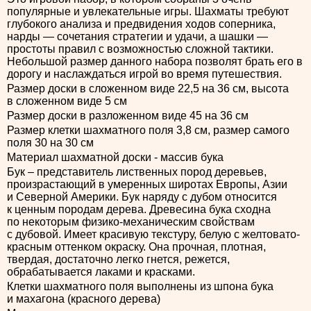
популярные и увлекательные игры. Шахматы требуют
глубокого анализа и предвидения ходов соперника,
нарды — сочетания стратегии и удачи, а шашки —
простоты правил с возможностью сложной тактики.
Небольшой размер данного набора позволят брать его в
дорогу и наслаждаться игрой во время путешествия.
Размер доски в сложенном виде 22,5 на 36 см, высота
в сложенном виде 5 см
Размер доски в разложенном виде 45 на 36 см
Размер клетки шахматного поля 3,8 см, размер самого
поля 30 на 30 см
Материал шахматной доски - массив бука
Бук – представитель лиственных пород деревьев,
произрастающий в умеренных широтах Европы, Азии
и Северной Америки. Бук наряду с дубом относится
к ценным породам дерева. Древесина бука сходна
по некоторым физико-механическим свойствам
с дубовой. Имеет красивую текстуру, белую с желтовато-
красным оттенком окраску. Она прочная, плотная,
твердая, достаточно легко гнется, режется,
обрабатывается лаками и красками.
Клетки шахматного поля выполнены из шпона бука
и махагона (красного дерева)