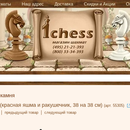
хматы
Наш адрес
Доставка
Скидки и Акции
О
 камня
красная яшма и ракушечник, 38 на 38 см)
(арт. 55305)
предыдущий товар
следующий товар