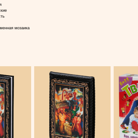
я
ские
сть
менная мозаика