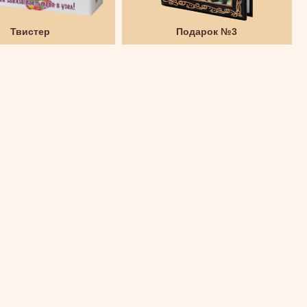
Твистер
Подарок №3