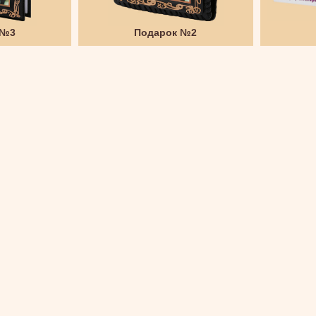
 №3
Подарок №2