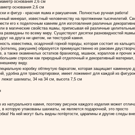
диаметр основания 2,6 см
иаметр основания 2,6 см
ки и фигур - красная яшма и ракушечник. Полностью ручная работа!
нный минерал, известный человечеству на протяжении тысячелетий. Св
ести его к поделочным камням для изготовления различных декоративн
ли в магические свойства яшмы, приписывая ей различные целительные
а разведаны по всему миру. Существуют десятки разновидностей яшмы
руг на друга ни цветом, ни текстурой камня.
ость известняка, осадочной горной породы, которая состоит из кальцит
(котелец, ракушняк) образуется преимущественно из раковин двустворч
, а также окаменелых остатков брахиопод, мшанок, кораллов и прочих 
 большим спросом как природный отделочный и декоративный материал,
внешнему виду.
пециальную коробку обтянутую бархатом, которая защищает каменную д
ий, удобна для транспортировки, имеет ложемент для каждой из фигуро
 лежат шахматы, 34 на 34 см, высота 7,5 см
н
ы из натурального камня, поэтому рисунок каждого изделия может отлич
, в которую упакованы шахматы, не является подарочной, это просто
обка! На ней могут быть видны потёртости, царапины и другие следы вн