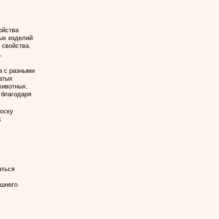
ойства
ых изделий
 свойства.
,
а с разными
атых
животных.
 благодаря
оску
к
аться
ешнего