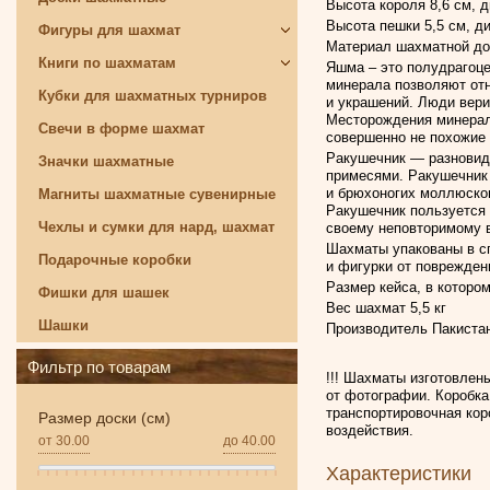
Высота короля 8,6 см, 
Высота пешки 5,5 см, д
Фигуры для шахмат
Материал шахматной дос
Книги по шахматам
Яшма – это полудрагоце
минерала позволяют отн
Кубки для шахматных турниров
и украшений. Люди вери
Месторождения минерал
Свечи в форме шахмат
совершенно не похожие д
Ракушечник — разновидн
Значки шахматные
примесями. Ракушечник 
и брюхоногих моллюсков
Магниты шахматные сувенирные
Ракушечник пользуется
Чехлы и сумки для нард, шахмат
своему неповторимому 
Шахматы упакованы в с
Подарочные коробки
и фигурки от поврежден
Размер кейса, в котором
Фишки для шашек
Вес шахмат 5,5 кг
Шашки
Производитель Пакиста
Фильтр по товарам
!!! Шахматы изготовлен
от фотографии. Коробка
транспортировочная кор
Размер доски (см)
воздействия.
от
30.00
до
40.00
Характеристики