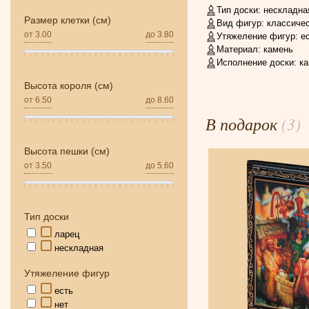
Тип доски:
нескладна
Размер клетки (см)
Вид фигур:
классиче
от
3.00
до
3.80
Утяжеление фигур:
е
Материал:
камень
Исполнение доски:
ка
Высота короля (см)
от
6.50
до
8.60
В подарок
(3)
Высота пешки (см)
от
3.50
до
5.60
Тип доски
ларец
нескладная
Утяжеление фигур
есть
нет