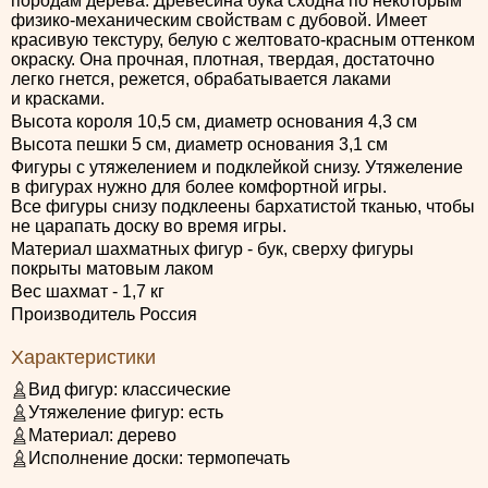
породам дерева. Древесина бука сходна по некоторым
физико-механическим свойствам с дубовой. Имеет
красивую текстуру, белую с желтовато-красным оттенком
окраску. Она прочная, плотная, твердая, достаточно
легко гнется, режется, обрабатывается лаками
и красками.
Высота короля 10,5 см, диаметр основания 4,3 см
Высота пешки 5 см, диаметр основания 3,1 см
Фигуры с утяжелением и подклейкой снизу. Утяжеление
в фигурах нужно для более комфортной игры.
Все фигуры снизу подклеены бархатистой тканью, чтобы
не царапать доску во время игры.
Материал шахматных фигур - бук, сверху фигуры
покрыты матовым лаком
Вес шахмат - 1,7 кг
Производитель Россия
Характеристики
Вид фигур:
классические
Утяжеление фигур:
есть
Материал:
дерево
Исполнение доски:
термопечать