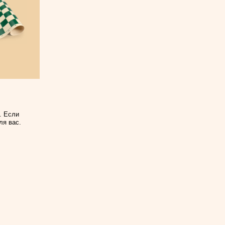
. Если
ля вас.