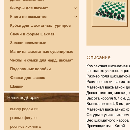
Фигуры для шахмат
Книги по шахматам
Кубки для шахматных турниров
Свечи в форме шахмат
Значки шахматные
Магниты шахматные сувенирные
Описание
Чехлы и сумки для нард, шахмат
Компактная шахматная д
Подарочные коробки
вы только учитесь игра
Размер поля шахматной 
Фишки для шашек
Размер клетки шахматно
Шашки
Материал шахматной дос
Доска толстая, мягкая, 
Наши подборки
Высота короля 9,7 см, 
Высота пешки 4,6 см, д
выбор редакции
Материал шахматных фи
Фигуры с утяжелителем 
резные фигуры
Вес шахматного набора - 
Производитель Китай
роспись хохлома