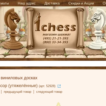
хматы
Наш адрес
Доставка
Скидки и Акции
О
 виниловых досках
ор (утяжелённые)
(арт. 52928)
предыдущий товар
следующий товар