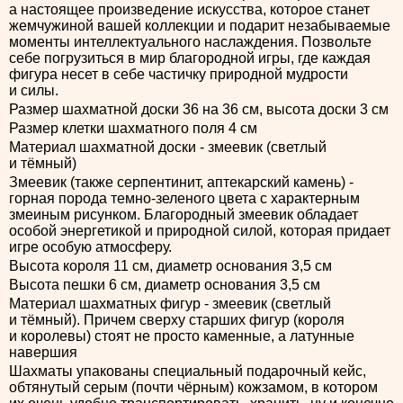
а настоящее произведение искусства, которое станет
жемчужиной вашей коллекции и подарит незабываемые
моменты интеллектуального наслаждения. Позвольте
себе погрузиться в мир благородной игры, где каждая
фигура несет в себе частичку природной мудрости
и силы.
Размер шахматной доски 36 на 36 см, высота доски 3 см
Размер клетки шахматного поля 4 см
Материал шахматной доски - змеевик (светлый
и тёмный)
Змеевик (также серпентинит, аптекарский камень) -
горная порода темно-зеленого цвета с характерным
змеиным рисунком. Благородный змеевик обладает
особой энергетикой и природной силой, которая придает
игре особую атмосферу.
Высота короля 11 см, диаметр основания 3,5 см
Высота пешки 6 см, диаметр основания 3,5 см
Материал шахматных фигур - змеевик (светлый
и тёмный). Причем сверху старших фигур (короля
и королевы) стоят не просто каменные, а латунные
навершия
Шахматы упакованы специальный подарочный кейс,
обтянутый серым (почти чёрным) кожзамом, в котором