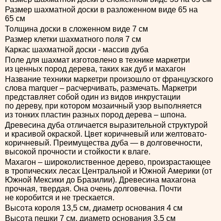
Размер шахматной доски в разложенном виде 65 на
65 см
Толщина доски в сложенном виде 7 см
Размер клетки шахматного поля 7 см
Каркас шахматной доски - массив дуба
Поле для шахмат изготовлено в технике маркетри
из ценных пород дерева, таких как дуб и махагон
Название техники маркетри произошло от французского
слова marquer – расчерчивать, размечать. Маркетри
представляет собой один из видов инкрустации
по дереву, при котором мозаичный узор выполняется
из тонких пластин разных пород дерева – шпона.
Древесина дуба отличается выразительной структурой
и красивой окраской. Цвет коричневый или желтовато-
коричневый. Преимущества дуба — в долговечности,
высокой прочности и стойкости к влаге.
Махагон – широколиственное дерево, произрастающее
в тропических лесах Центральной и Южной Америки (от
Южной Мексики до Бразилии). Древесина махагона
прочная, твердая. Она очень долговечна. Почти
не коробится и не трескается.
Высота короля 13,5 см, диаметр основания 4 см
Высота пешки 7 см, диаметр основания 3,5 см