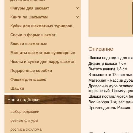
Фигуры для шахмат
Книги по шахматам
Кубки для шахматных турниров
Свечи в форме шахмат
Значки шахматные
Описание
Магниты шахматные сувенирные
Шашки подходят для шах
Чехлы и сумки для нард, шахмат
Диаметр шашки 7 см
Высота шашки 1,8 см
Подарочные коробки
В комплекте 12 светлы
Фишки для шашек
Материал - массив дуба
Древесина дуба отличае
Шашки
коричневый. Преимущест
Шашки поставляются бе
Наши подборки
Вес набора 1 кг, вес од
Производитель Россия
выбор редакции
резные фигуры
роспись хохлома