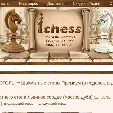
хматы
Наш адрес
Доставка
Скидки и Акции
О
 СТОЛЫ
Шахматные столы Премиум (в подарок, в 
тного стола Львиное сердце (массив дуба)
(арт. 50755)
предыдущий товар
следующий товар