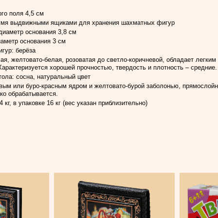
го поля 4,5 см
умя выдвижными ящиками для хранения шахматных фигур
 диаметр основания 3,8 см
иаметр основания 3 см
гур: берёза
ая, желтовато-белая, розоватая до светло-коричневой, обладает легким
арактеризуется хорошей прочностью, твердость и плотность – средние.
ола: сосна, натуральный цвет
вым или буро-красным ядром и желтовато-бурой заболонью, прямослойна
гко обрабатывается.
 кг, в упаковке 16 кг (вес указан приблизительно)