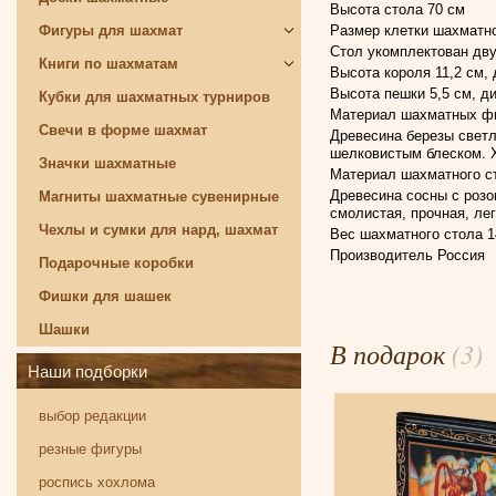
Высота стола 70 см
Размер клетки шахматно
Фигуры для шахмат
Стол укомплектован дв
Книги по шахматам
Высота короля 11,2 см,
Высота пешки 5,5 см, д
Кубки для шахматных турниров
Материал шахматных фи
Свечи в форме шахмат
Древесина березы светл
шелковистым блеском. Х
Значки шахматные
Материал шахматного ст
Древесина сосны с розо
Магниты шахматные сувенирные
смолистая, прочная, ле
Чехлы и сумки для нард, шахмат
Вес шахматного стола 14
Производитель Россия
Подарочные коробки
Фишки для шашек
Шашки
В подарок
(3)
Наши подборки
выбор редакции
резные фигуры
роспись хохлома