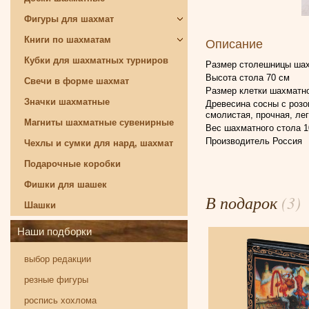
Фигуры для шахмат
Книги по шахматам
Описание
Кубки для шахматных турниров
Размер столешницы шахм
Высота стола 70 см
Свечи в форме шахмат
Размер клетки шахматно
Значки шахматные
Древесина сосны с розо
смолистая, прочная, ле
Магниты шахматные сувенирные
Вес шахматного стола 10
Производитель Россия
Чехлы и сумки для нард, шахмат
Подарочные коробки
Фишки для шашек
В подарок
(3)
Шашки
Наши подборки
выбор редакции
резные фигуры
роспись хохлома