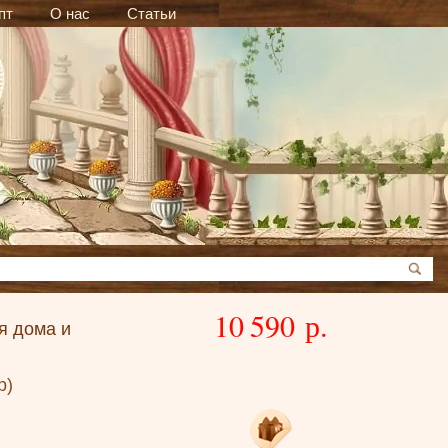
пт
О нас
Статьи
10 590 р.
я дома и
р)