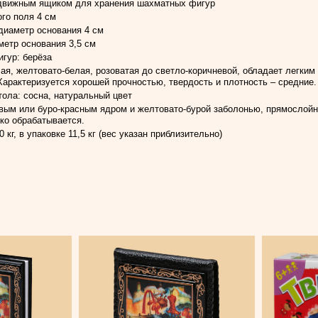
движным ящиком для хранения шахматных фигур
го поля 4 см
 диаметр основания 4 см
метр основания 3,5 см
гур: берёза
ая, желтовато-белая, розоватая до светло-коричневой, обладает легким
арактеризуется хорошей прочностью, твердость и плотность – средние.
ола: сосна, натуральный цвет
вым или буро-красным ядром и желтовато-бурой заболонью, прямослойна
гко обрабатывается.
 кг, в упаковке 11,5 кг (вес указан приблизительно)