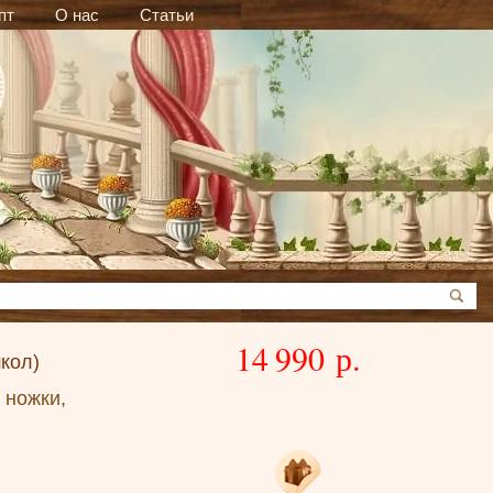
пт
О нас
Статьи
14 990 р.
кол)
 ножки,