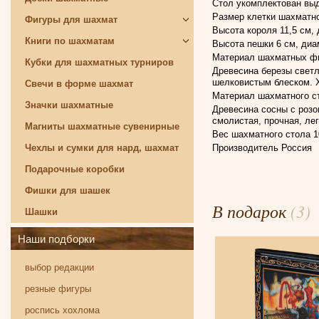
Стол укомплектован вы
Размер клетки шахматно
Фигуры для шахмат
Высота короля 11,5 см,
Книги по шахматам
Высота пешки 6 см, диа
Материал шахматных фи
Кубки для шахматных турниров
Древесина березы светл
шелковистым блеском. Х
Свечи в форме шахмат
Материал шахматного ст
Значки шахматные
Древесина сосны с розо
смолистая, прочная, ле
Магниты шахматные сувенирные
Вес шахматного стола 10
Производитель Россия
Чехлы и сумки для нард, шахмат
Подарочные коробки
Фишки для шашек
В подарок
(3)
Шашки
Наши подборки
выбор редакции
резные фигуры
роспись хохлома