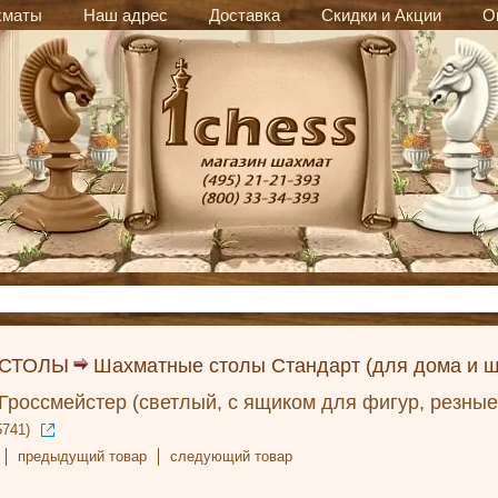
хматы
Наш адрес
Доставка
Скидки и Акции
О
 СТОЛЫ
Шахматные столы Стандарт (для дома и ш
россмейстер (светлый, с ящиком для фигур, резные
5741)
предыдущий товар
следующий товар