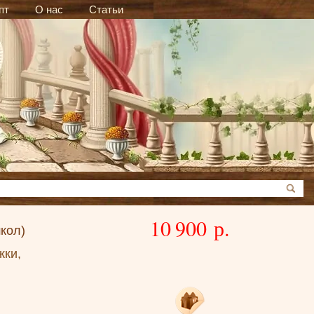
пт
О нас
Статьи
10 900 р.
кол)
жки,