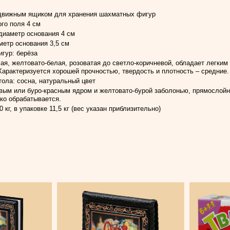
движным ящиком для хранения шахматных фигур
го поля 4 см
 диаметр основания 4 см
метр основания 3,5 см
гур: берёза
ая, желтовато-белая, розоватая до светло-коричневой, обладает легким
арактеризуется хорошей прочностью, твердость и плотность – средние.
ола: сосна, натуральный цвет
вым или буро-красным ядром и желтовато-бурой заболонью, прямослойна
гко обрабатывается.
 кг, в упаковке 11,5 кг (вес указан приблизительно)