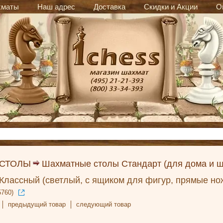
хматы
Наш адрес
Доставка
Скидки и Акции
О
 СТОЛЫ
Шахматные столы Стандарт (для дома и ш
лассный (светлый, с ящиком для фигур, прямые но
5760)
предыдущий товар
следующий товар