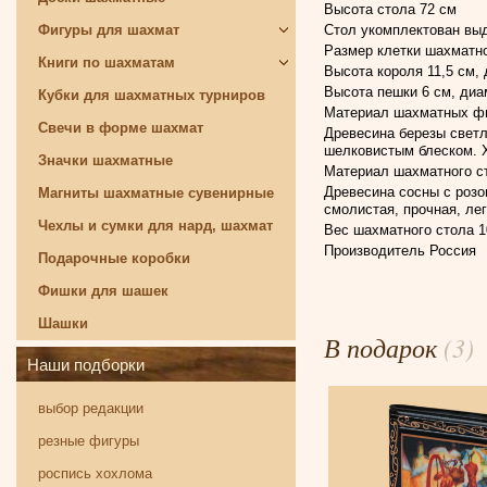
Высота стола 72 см
Стол укомплектован вы
Фигуры для шахмат
Размер клетки шахматно
Книги по шахматам
Высота короля 11,5 см,
Высота пешки 6 см, диа
Кубки для шахматных турниров
Материал шахматных фи
Свечи в форме шахмат
Древесина березы светл
шелковистым блеском. Х
Значки шахматные
Материал шахматного ст
Древесина сосны с розо
Магниты шахматные сувенирные
смолистая, прочная, ле
Чехлы и сумки для нард, шахмат
Вес шахматного стола 10
Производитель Россия
Подарочные коробки
Фишки для шашек
Шашки
В подарок
(3)
Наши подборки
выбор редакции
резные фигуры
роспись хохлома